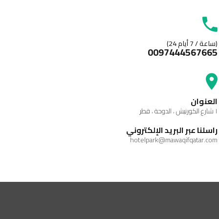
(24 ساعة / 7 أيام)
0097444567665
العنوان
١ شارع الكورنيش ، الدوحة ، قطر
راسلنا عبر البريد الإلكتروني
hotelpark@mawaqifqatar.com