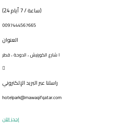
(24 ساعة / 7 أيام)
0097444567665
العنوان
١ شارع الكورنيش ، الدوحة ، قطر
راسلنا عبر البريد الإلكتروني
hotelpark@mawaqifqatar.com
إحجز الآن